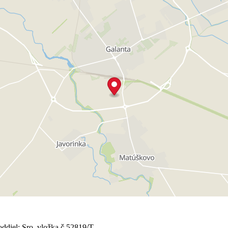
ddiel: Sro, vložka č.52819/T