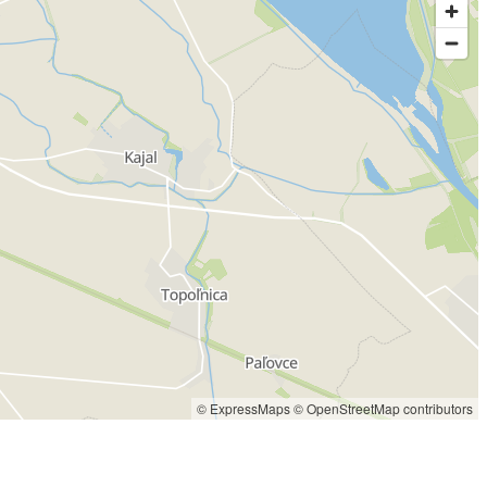
© ExpressMaps
© OpenStreetMap contributors