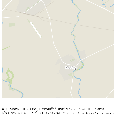
aTOMatWORK s.r.o., Revolučná štvrť 972/23, 924 01 Galanta
IČO: 55020976 | DIČ: 2121851864 | Obchodný register OS Trnava, o